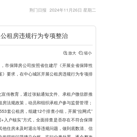
荆门日报
2024年11月26日 星期二
展公租房违规行为专项整治
放大
缩小
日，市保障房公司按照省住建厅《开展全省保障性
案》要求，在中心城区开展公租房违规行为专项排
强化宣传教育，通过张贴通知文件、承租户微信群推
租房法规政策，动员和组织承租户参与监督管理；
553套公租房，组建12个排查小组，开展“拉网式”
据+入户核实”方式，全面排查是否存在不符合保障
其他住房未及时退出等违规问题，做到底数清、信
中发现的问题建立台账，实行分类处置，逐个整改