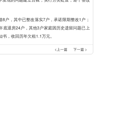
借8户，其中已整改落实7户，承诺限期整改1户；
年底退房24户，其他3户家庭因历史遗留问题已上
知书，收回历年欠租1.1万元。
<上一篇
下一篇 >