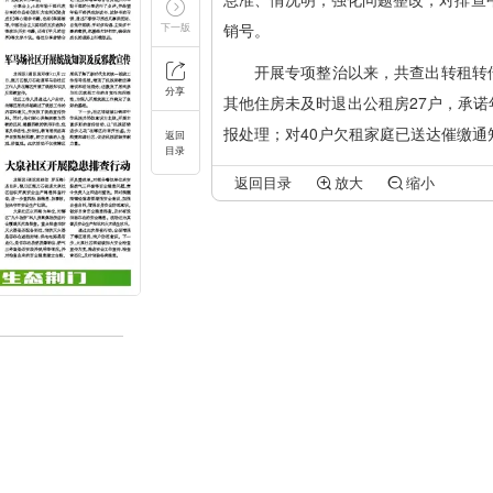
销号。
下一版
开展专项整治以来，共查出转租转
分享
其他住房未及时退出公租房27户，承诺
报处理；对40户欠租家庭已送达催缴通
返回
目录
返回
目录
放大
缩小