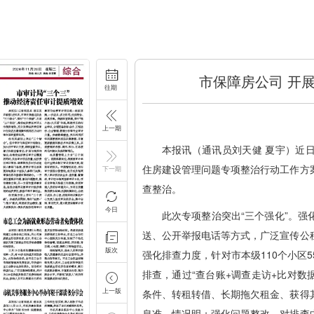
市保障房公司 开
往期
上一期
本报讯（通讯员刘天健 夏宇）近
住房建设管理问题专项整治行动工作方
下一期
查整治。
今日
此次专项整治突出“三个强化”。
送、公开举报电话等方式，广泛宣传公
版次
强化排查力度，针对市本级110个小区5
排查，通过“查台账+调查走访+比对数
上一版
条件、转租转借、长期拖欠租金、获得
息准、情况明；强化问题整改，对排查