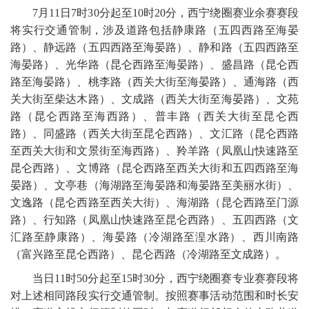
7月11日7时30分起至10时20分，西宁绕圈赛业余赛赛段
将实行交通管制，涉及道路包括静康路（五四西路至海晏
路）、静远路（五四西路至海晏路）、静和路（五四西路至
海晏路）、光华路（昆仑西路至海晏路）、盛昌路（昆仑西
路至海晏路）、桃李路（西关大街至海晏路）、通海路（西
关大街至柴达木路）、文成路（西关大街至海晏路）、文苑
路（昆仑西路至海西路）、普丰路（西关大街至昆仑西
路）、同盛路（西关大街至昆仑西路）、文汇路（昆仑西路
至西关大街和文景街至海西路）、羚羊路（凤凰山快速路至
昆仑西路）、文博路（昆仑西路至西关大街和五四西路至海
晏路）、文亭巷（海湖路至海晏路和海晏路至美丽水街）、
文逸路（昆仑西路至西关大街）、海湖路（昆仑西路至门源
路）、行知路（凤凰山快速路至昆仑西路）、五四西路（文
汇路至静康路）、海晏路（冷湖路至湟水路）、西川南路
（富兴路至昆仑西路）、昆仑西路（冷湖路至文成路）。
当日11时50分起至15时30分，西宁绕圈赛专业赛赛段将
对上述相同路段实行交通管制。按照赛事活动范围和时长安