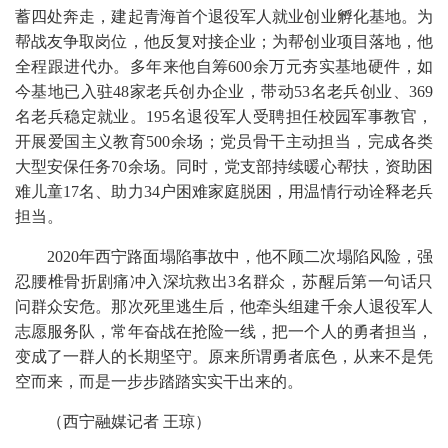
蓄四处奔走，建起青海首个退役军人就业创业孵化基地。为
帮战友争取岗位，他反复对接企业；为帮创业项目落地，他
全程跟进代办。多年来他自筹600余万元夯实基地硬件，如
今基地已入驻48家老兵创办企业，带动53名老兵创业、369
名老兵稳定就业。195名退役军人受聘担任校园军事教官，
开展爱国主义教育500余场；党员骨干主动担当，完成各类
大型安保任务70余场。同时，党支部持续暖心帮扶，资助困
难儿童17名、助力34户困难家庭脱困，用温情行动诠释老兵
担当。
2020年西宁路面塌陷事故中，他不顾二次塌陷风险，强
忍腰椎骨折剧痛冲入深坑救出3名群众，苏醒后第一句话只
问群众安危。那次死里逃生后，他牵头组建千余人退役军人
志愿服务队，常年奋战在抢险一线，把一个人的勇者担当，
变成了一群人的长期坚守。原来所谓勇者底色，从来不是凭
空而来，而是一步步踏踏实实干出来的。
（西宁融媒记者 王琼）