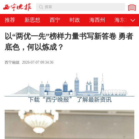
公告
搜索
推荐
新思想
西宁
时政
海西州
海东市
以“两优一先”榜样力量书写新答卷 勇者
底色，何以炼成？
西宁融媒
2026-07-07 09:34:36