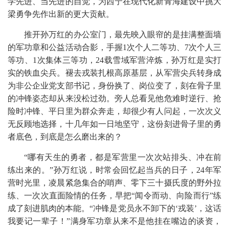
学先进、当先进的自觉，为西宁在现代化新青海建设中挑大
梁勇争先作出新的更大贡献。
推开孙万红的办公室门，最先映入眼帘的是挂满整面墙
的军功章和公益活动合影，手握1次个人二等功、7次个人三
等功、1次集体三等功，24载雪域军营淬炼，孙万红是实打
实的铁血尖兵。褪去戎装扎根高原基层，从军营尖兵转身成
为非公企业党支部书记，身份换了、岗位变了，刻在骨子里
的冲锋姿态却从来没松过劲。旁人总看见他危难时逆行、抢
险时冲锋、平日里为群众奔走，却很少有人问起，一次次义
无反顾地选择，十几年如一日地坚守，这份刻进骨子里的勇
者底色，到底是怎么磨出来的？
“哪有天生的勇者，都是军营里一次次站排头、冲在前
练出来的。”孙万红说，时常会回忆起当兵的日子，24年军
营时光里，凌晨紧急集合的哨声、零下三十摄氏度的野外拉
练、一次次直面险情的任务，早把“闻令而动、向险而行”练
成了刻进肌肉的本能。“冲锋是党员永不卸下的‘戎装’，这话
我要记一辈子！”满身军功章从来不是他挂在嘴边的谈资，