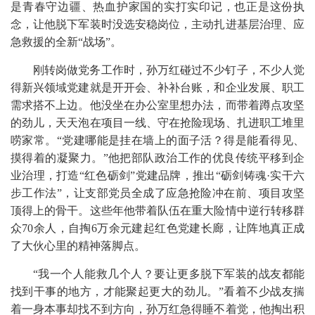
是青春守边疆、热血护家国的实打实印记，也正是这份执
念，让他脱下军装时没选安稳岗位，主动扎进基层治理、应
急救援的全新“战场”。
刚转岗做党务工作时，孙万红碰过不少钉子，不少人觉
得新兴领域党建就是开开会、补补台账，和企业发展、职工
需求搭不上边。他没坐在办公室里想办法，而带着蹲点攻坚
的劲儿，天天泡在项目一线、守在抢险现场、扎进职工堆里
唠家常。“党建哪能是挂在墙上的面子活？得是能看得见、
摸得着的凝聚力。”他把部队政治工作的优良传统平移到企
业治理，打造“红色砺剑”党建品牌，推出“砺剑铸魂·实干六
步工作法”，让支部党员全成了应急抢险冲在前、项目攻坚
顶得上的骨干。这些年他带着队伍在重大险情中逆行转移群
众70余人，自掏6万余元建起红色党建长廊，让阵地真正成
了大伙心里的精神落脚点。
“我一个人能救几个人？要让更多脱下军装的战友都能
找到干事的地方，才能聚起更大的劲儿。”看着不少战友揣
着一身本事却找不到方向，孙万红急得睡不着觉，他掏出积