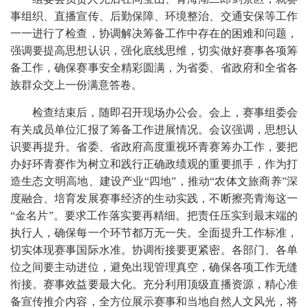
事组织、直播宣传、后勤保障、环境整治、交通安保等工作
一一进行了检查，协调解决筹备工作中存在的困难和问题，
强调要提高思想认识，强化底线思维，切实做好赛事各项筹
备工作，确保赛事安全精彩圆满，为省委、省政府和全省各
族群众交上一份满意答卷。
检查结束后，随即召开现场办公会。会上，赛事组委会
有关成员单位汇报了筹备工作进展情况。会议强调，思想认
识要再提升。省委、省政府高度重视环青赛筹办工作，要把
办好环青赛作为树立和践行正确政绩观的重要抓手，作为打
造生态文明高地、建设产业“四地”，推动“农体文旅商养”深
度融合、培育发展赛事经济的生动实践，不断擦亮青海这一
“金名片”。要求工作落实要再精细。把责任压实到最末端的
执行人，确保每一个环节都万无一失。全面提升工作标准，
切实体现赛事国际水准。协调衔接要更紧密。各部门、各单
位之间要主动进位，避免出现管理真空，确保各项工作无缝
衔接。赛事效益要最大化。充分利用顶级直播资源，精心准
备宣传推介内容，全方位展示赛事和当地自然人文风光，将