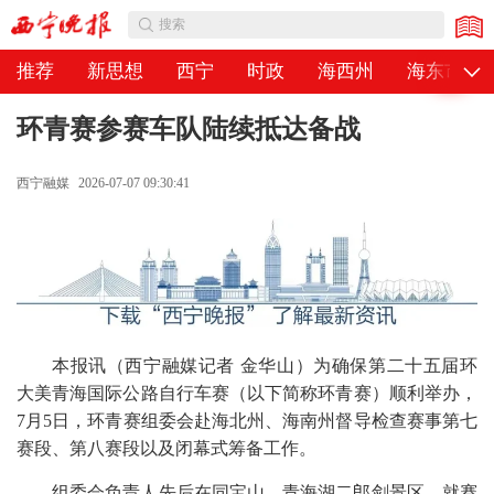
公告
搜索
推荐
新思想
西宁
时政
海西州
海东市
环青赛参赛车队陆续抵达备战
西宁融媒
2026-07-07 09:30:41
本报讯（西宁融媒记者 金华山）为确保第二十五届环
大美青海国际公路自行车赛（以下简称环青赛）顺利举办，
7月5日，环青赛组委会赴海北州、海南州督导检查赛事第七
赛段、第八赛段以及闭幕式筹备工作。
组委会负责人先后在同宝山、青海湖二郎剑景区，就赛