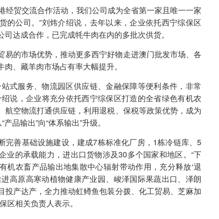
—香港经贸交流合作活动，我们公司成为全省第一家且唯一一家
货的公司。”刘炜介绍说，去年以来，企业依托西宁综保区
公司达成合作，已完成牦牛肉在内的多批次供货。
贸易的市场优势，推动更多西宁好物走进澳门批发市场、各
牛肉、藏羊肉市场占有率大幅提升。
一站式服务、物流园区供应链、金融保障等便利条件，非常
介绍说，企业将充分依托西宁综保区打造的全省绿色有机农
、航空物流打通供应链，利用退税、保税等政策优势，成为
“产品输出”向“体系输出”升级。
断完善基础设施建设，建成7栋标准化厂房，1栋冷链库、5
企业的承载能力，进出口货物涉及30多个国家和地区。“下
有机农畜产品输出地集散中心辐射带动作用，充分释放‘退
推进高原高寒动植物健康产业园、峻泽国际果蔬出口、泽朗
目投产达产，全力推动虹鳟鱼包装分拨、化工贸易、芝麻加
综保区相关负责人表示。