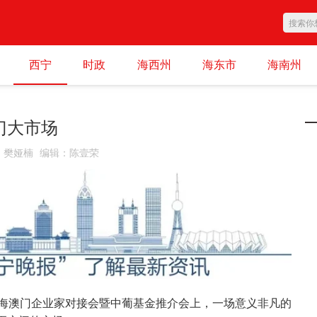
西宁
时政
海西州
海东市
海南州
门大市场
：
樊娅楠
编辑
：
陈壹荣
青海澳门企业家对接会暨中葡基金推介会上，一场意义非凡的