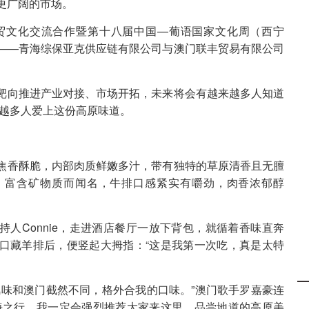
更广阔的市场。
贸文化交流合作暨第十八届中国—葡语国家文化周（西宁
——青海综保亚克供应链有限公司与澳门联丰贸易有限公司
靶向推进产业对接、市场开拓，未来将会有越来越多人知道
越来越多人爱上这份高原味道。
焦香酥脆，内部肉质鲜嫩多汁，带有独特的草原清香且无膻
、富含矿物质而闻名，牛排口感紧实有嚼劲，肉香浓郁醇
人Connie，走进酒店餐厅一放下背包，就循着香味直奔
口藏羊排后，便竖起大拇指：“这是我第一次吃，真是太特
风味和澳门截然不同，格外合我的口味。”澳门歌手罗嘉豪连
海之行，我一定会强烈推荐大家来这里，品尝地道的高原美