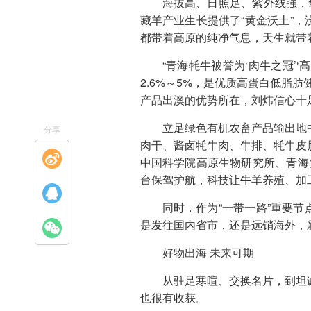
海拔高、日照足、紫外线强，
藏羊产业生长提供了“黄金沃土”
都带着高原的纯净气息，天生就带着
“青海牦牛被誉为‘肉牛之冠’
2.6%～5%，是优质高蛋白低脂
产品出澳的优势所在，刘炜信心十
立足绿色有机农畜产品输出地
分享
肉干、酱卤牦牛肉、牛排、牦牛皮
中国科学院高原生物研究所、青海
台保驾护航，科技让牛羊养殖、加
同时，作为“一带一路”重要
是发往国内省市，还是远销海外，
好物出海 未来可期
从驻足寒暄、交换名片，到坦
也很有收获。