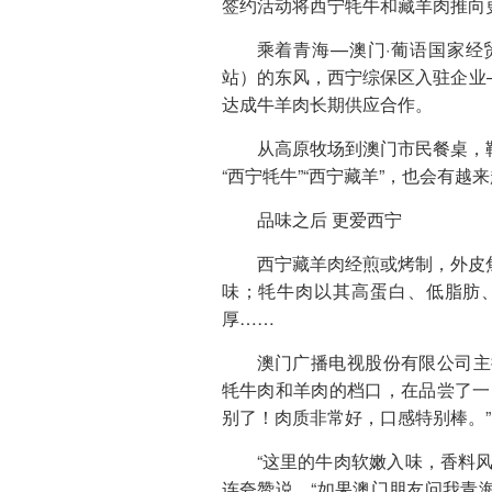
签约活动将西宁牦牛和藏羊肉推向
乘着青海—澳门·葡语国家经
站）的东风，西宁综保区入驻企业
达成牛羊肉长期供应合作。
从高原牧场到澳门市民餐桌，
“西宁牦牛”“西宁藏羊”，也会有
品味之后 更爱西宁
西宁藏羊肉经煎或烤制，外皮
味；牦牛肉以其高蛋白、低脂肪
厚……
澳门广播电视股份有限公司主持
牦牛肉和羊肉的档口，在品尝了一
别了！肉质非常好，口感特别棒。”
“这里的牛肉软嫩入味，香料
连夸赞说，“如果澳门朋友问我青