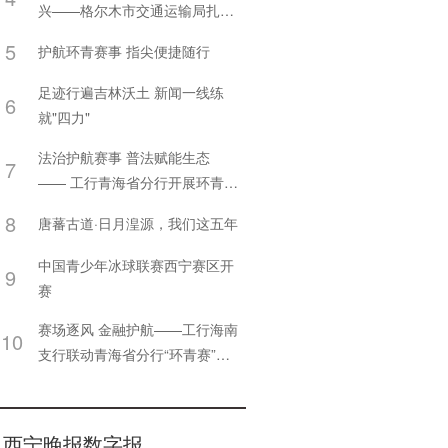
兴——格尔木市交通运输局扎实
推进2026年上半年“四好农村路”
5
护航环青赛事 指尖便捷随行
建设工作
足迹行遍吉林沃土 新闻一线练
6
就"四力"
法治护航赛事 普法赋能生态
7
—— 工行青海省分行开展环青赛
主题普法活动
8
唐蕃古道·日月湟源，我们这五年
中国青少年冰球联赛西宁赛区开
9
赛
赛场逐风 金融护航——工行海南
10
支行联动青海省分行“环青赛”开
展金融宣传服务
西宁晚报数字报