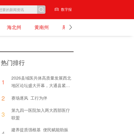
数字报
海北州
黄南州
果洛州
玉树州
图集
热门排行
2026县域医共体高质量发展西北
1
地区论坛盛大开幕，大通县紧密
型医共体交出亮眼答卷
2
赛场逐风 工行为伴
第九四一医院加入两大西部医疗
3
联盟
建养提质强根基 便民赋能助振
4