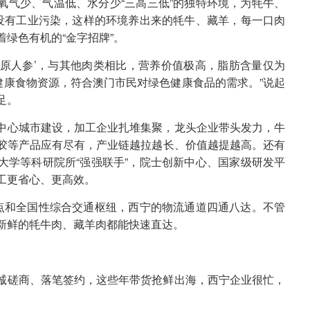
氧气少、气温低、水分少“三高三低”的独特环境，为牦牛、
，没有工业污染，这样的环境养出来的牦牛、藏羊，每一口肉
绿色有机的“金字招牌”。
‘高原人参’，与其他肉类相比，营养价值极高，脂肪含量仅为
肪健康食物资源，符合澳门市民对绿色健康食品的需求。”说起
足。
中心城市建设，加工企业扎堆集聚，龙头企业带头发力，牛
胶等产品应有尽有，产业链越拉越长、价值越提越高。还有
大学等科研院所“强强联手”，院士创新中心、国家级研发平
工更省心、更高效。
节点和全国性综合交通枢纽，西宁的物流通道四通八达。不管
新鲜的牦牛肉、藏羊肉都能快速直达。
诚磋商、落笔签约，这些年带货抢鲜出海，西宁企业很忙，