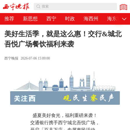
公告
搜索
推荐
新思想
西宁
时政
海西州
海东市
美好生活季，就是这么惠！交行&城北
吾悦广场餐饮福利来袭
西宁晚报
2026-07-06 15:09:00
盛夏美好食光，福利重磅来袭！
交通银行携手西宁城北吾悦广场，
开启「百县万店」专属惠民活动，