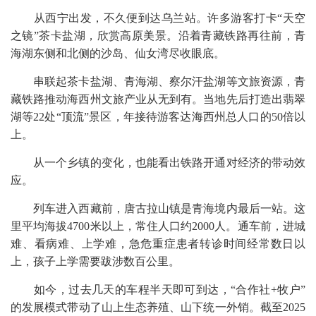
从西宁出发，不久便到达乌兰站。许多游客打卡“天空
之镜”茶卡盐湖，欣赏高原美景。沿着青藏铁路再往前，青
海湖东侧和北侧的沙岛、仙女湾尽收眼底。
串联起茶卡盐湖、青海湖、察尔汗盐湖等文旅资源，青
藏铁路推动海西州文旅产业从无到有。当地先后打造出翡翠
湖等22处“顶流”景区，年接待游客达海西州总人口的50倍以
上。
从一个乡镇的变化，也能看出铁路开通对经济的带动效
应。
列车进入西藏前，唐古拉山镇是青海境内最后一站。这
里平均海拔4700米以上，常住人口约2000人。通车前，进城
难、看病难、上学难，急危重症患者转诊时间经常数日以
上，孩子上学需要跋涉数百公里。
如今，过去几天的车程半天即可到达，“合作社+牧户”
的发展模式带动了山上生态养殖、山下统一外销。截至2025