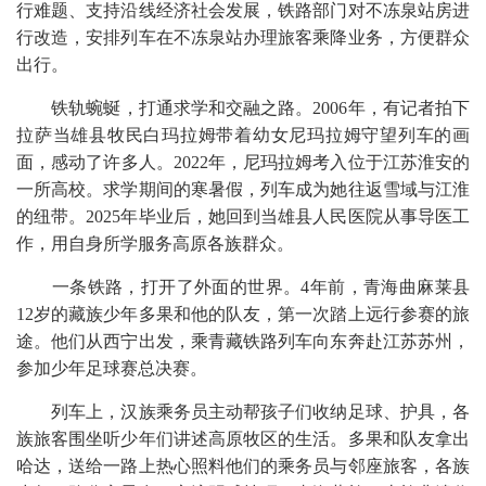
行难题、支持沿线经济社会发展，铁路部门对不冻泉站房进
行改造，安排列车在不冻泉站办理旅客乘降业务，方便群众
出行。
铁轨蜿蜒，打通求学和交融之路。2006年，有记者拍下
拉萨当雄县牧民白玛拉姆带着幼女尼玛拉姆守望列车的画
面，感动了许多人。2022年，尼玛拉姆考入位于江苏淮安的
一所高校。求学期间的寒暑假，列车成为她往返雪域与江淮
的纽带。2025年毕业后，她回到当雄县人民医院从事导医工
作，用自身所学服务高原各族群众。
一条铁路，打开了外面的世界。4年前，青海曲麻莱县
12岁的藏族少年多果和他的队友，第一次踏上远行参赛的旅
途。他们从西宁出发，乘青藏铁路列车向东奔赴江苏苏州，
参加少年足球赛总决赛。
列车上，汉族乘务员主动帮孩子们收纳足球、护具，各
族旅客围坐听少年们讲述高原牧区的生活。多果和队友拿出
哈达，送给一路上热心照料他们的乘务员与邻座旅客，各族