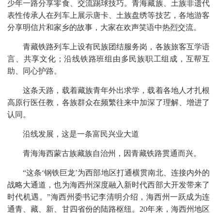
少年一路分享零食、交流踢球技巧。青海藏族、土族非遗代
表性传承人在列车上展示唐卡、土族盘绣等技艺，各地游客
分享明信片和家乡的故事，大家在欢声笑语中热烈交流。
青藏铁路列车上设有民族团结服务岗，各族旅客互学语
言、共享文化；沿线铁路班组由多民族职工组成，互帮互
助、同心护路。
这条天路，载着藏族青年外出求学，载着各地人才扎根
高原行医任教，各族群众在频繁往来中加深了理解、增进了
认同。
沿线发展，这是一条富民兴业大道
青海海西蒙古族藏族自治州，因青藏铁路贯通而兴。
“这条‘钢铁巨龙’为西部地区打通横贯南北、连接内外的
战略大通道，也为海西州深度融入新时代西部大开发带来了
时代机遇。”海西州委书记李清明介绍，海西州一跃成为连
通青、藏、新、甘四省份的陆路枢纽。20年来，海西州地区