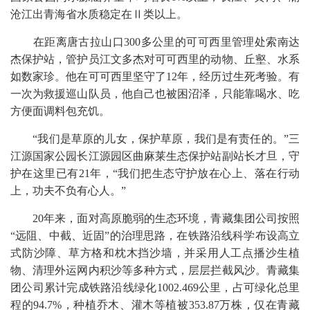
沧江出青海省水质稳定在Ⅱ类以上。
在距离唐古拉山口300多公里的可可西里管理处索南达
杰保护站，管护员江文多杰对可可西里的动物、丘壑、水系
如数家珍。他在可可西里坚守了12年，经历过生死考验。有
一次为救援巡山队员，他自己也被困沼泽，只能靠喝水、吃
方便面调料包充饥。
“我们是草原的儿女，保护草原，我们是有责任的。”三
江源国家公园长江源园区曲麻莱生态保护站副站长才旦，守
护在这里已有21年，“我们把生态守护放在心上、落在行动
上，功夫不负有心人。”
20年来，面对高原脆弱的生态环境，青藏集团公司按照
“远阻、中截、近固”的治理思路，在铁路沿线科学布设高立
式防沙障、草方格和枕木挡沙墙，并采用人工点播沙生植
物、清理外运网内积沙等多种方式，层层拦截风沙。青藏集
团公司累计完成铁路沿线绿化1002.469公里，占可绿化总里
程的94.7%，种植乔木、灌木等植被353.87万株，仅在青藏