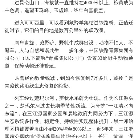
过昆仑山口，海拔就一直维持在4000米以上。棕黄成为
主色调，遥望玉珠峰、玉虚峰，终年白雪覆盖。
进入可可西里，可以看到藏羚羊集结过铁路桥。正值迁
徙时节，它们的目的地是数百公里外的卓乃湖。
鹰隼盘旋，藏野驴、野牦牛成群出没，动物不怕人、不
避车。人与自然和谐共生——多年来，中国铁路青藏集团有
限公司（以下简称“青藏集团公司”）设置33处野生动物通
道，保障动物迁徙繁殖。
从曾经的数量锐减，到如今恢复到7万多只，藏羚羊是
青藏铁路沿线生态修复的缩影。
列车经过楚玛尔河，辫状水系蔚为壮观。作为长江源头
之一，楚玛尔河过去长期季节性断流。为守护“一江清水向
东流”，在三江源国家公园和属地政府共同努力下，三江源
生态系统多样性、稳定性、持续性实现整体提升，黑土滩治
理区植被覆盖度由不到20%增至80%以上。近5年来，三江源
国家公园内水源涵养量年均增长6%以上，长江、黄河、澜