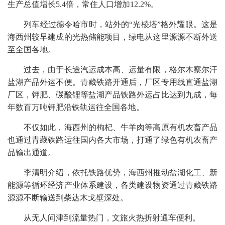
生产总值增长5.4倍，常住人口增加12.2%。
列车经过德令哈市时，站外的“光棱塔”格外耀眼。这是
海西州较早建成的光热储能项目，绿电从这里源源不断外送
至全国各地。
过去，由于长途汽运成本高、运量有限，格尔木察尔汗
盐湖产品外运不便。青藏铁路开通后，厂区专用线直通盐湖
厂区，钾肥、碳酸锂等盐湖产品铁路外运占比达到九成，每
年数百万吨钾肥沿铁轨运往全国各地。
不仅如此，海西州的枸杞、牛羊肉等高原有机农畜产品
也通过青藏铁路运往国内各大市场，打通了绿色有机农畜产
品输出通道。
李清明介绍，依托铁路优势，海西州推动盐湖化工、新
能源等循环经济产业体系建设，各类建设物资通过青藏铁路
源源不断输送到柴达木戈壁深处。
从无人问津到流量热门，文旅火热折射通车便利。