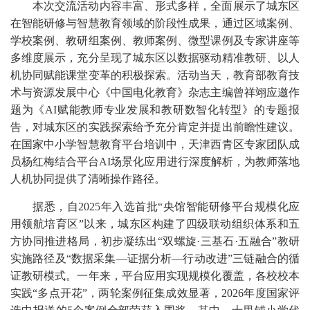
本次交流活动内容丰富、形式多样，全面展示了城东区
在智能研修与智慧教育领域的阶段性成果，通过区域案例、
学校案例、教研组案例、教师案例、微型课例及专家讲座等
多维度展示，充分呈现了城东区以数据驱动精准教研、以人
机协同赋能课堂变革的积极探索。活动当天，教育部教育技
术与资源发展中心《中国电化教育》杂志主编曾祥翊应邀作
题为《AI赋能教师专业发展和教研数智化转型》的专题报
告，对城东区的实践探索给予充分肯定并提出前瞻性建议。
在国家中小学智慧教育平台培训中，天津西青区专家团队成
员杨红梅结合平台AI场景化应用进行深度解析，为教师落地
人机协同提供了清晰操作路径。
据悉，自2025年入选首批“央馆智能研修平台规模化应
用领航培育区”以来，城东区构建了四级联动组织体系和五
方协同推进格局，初步凝练出“双螺旋·三基石·五融合”教研
实施路径及“数据采集—证据分析—行动改进”三链融合的循
证教研模式。一年来，平台应用实现规模化覆盖，各校校本
实践“多点开花”，两轮案例征集成效显著，2026年度国家评