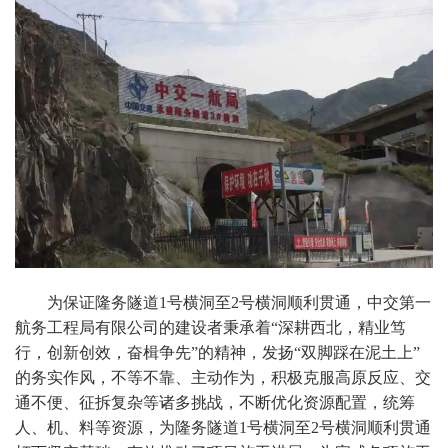
为保证隆务隧道1号横洞至2号横洞顺利贯通，中交第一
航务工程局有限公司的建设者秉承着“深耕西北，精业笃
行，创新创效，奋楫争先”的精神，发扬“双脚踩在泥土上”
的务实作风，不等不靠、主动作为，积极克服高原反应、交
通不便、征拆复杂等诸多挑战，不断优化资源配置，统筹
人、机、料等资源，为隆务隧道1号横洞至2号横洞顺利贯通