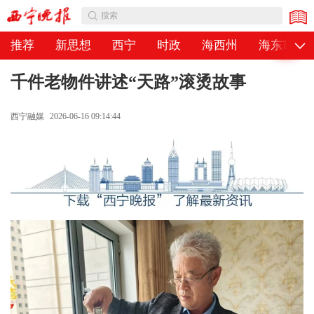
公告
搜索
推荐
新思想
西宁
时政
海西州
海东市
千件老物件讲述“天路”滚烫故事
西宁融媒
2026-06-16 09:14:44