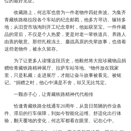
位的最好见证。
收藏路上，何志军也曾为一件老物件四处奔波。为集齐
青藏铁路格拉段各个车站的纪念邮戳，他多方寻访、辗转多
地；从旧货市场淘到开工纪念章时，他如获至宝。一件件藏
品的背后，不仅是个人热爱，更是对老一辈铁道兵、养路人
由衷的敬意。那些扎根冻土、鏖战高原的先辈故事，也借着
这些老物件，被永久留存。
为了让更多人读懂这段历史，他毅然将大批珍藏物品捐
赠给青藏铁路精神展厅、拉萨车站等地。“物件放在我家
里，只是私藏；走进展厅，才能让奋斗故事被看见、被铭
记。”捐赠之时，他心中满是不舍，却又无比笃定。
一颗赤子心，让青藏铁路精神代代相传
恰逢青藏铁路全线通车20周年，从昔日简陋的作业条
件、滞后的行车保障，到如今智能化运维、舒适化出行体
验，翻天覆地的变化，何志军都看在眼里、记在心中。