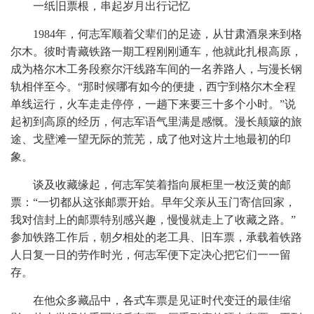
一纸旧票根，串起岁月出行记忆
1984年，何志军顺着父辈们的足迹，从甘肃酒泉来到格
尔木。彼时青藏铁路一期工程刚刚通车，他就此扎根高原，
成为格尔木工务段察尔汗线路车间的一名养路人，与漫长钢
轨相伴至今。“那时候哪有如今的便捷，西宁到格尔木全程
单线运行，火车走走停停，一趟下来要三十多个小时。”说
起初到高原的经历，何志军语气里满是感慨。漫长颠簸的旅
途、戈壁滩一望无际的荒芜，成了他对这片土地最初的印
象。
谈及收藏缘起，何志军笑着指向展柜里一枚泛黄的邮
票：“一切都从这张邮票开始。早年父亲从玉门寄信回家，
我对信封上的邮票特别感兴趣，慢慢就走上了收藏之路。”
参加铁路工作后，朝夕相处的老工具、旧车票，承载着铁路
人日复一日的劳作时光，何志军便下定决心把它们一一留
存。
在他众多藏品中，各式车票是见证时代变迁的最佳缩