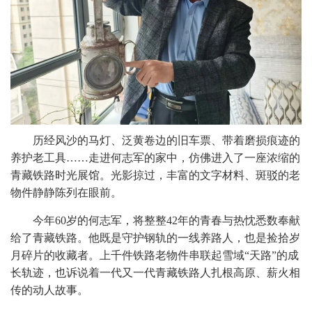
历经风沙的马灯、泛黄卷边的旧车票、带着磨损痕迹的
养护老工具……走进何志军的家中，仿佛进入了一座浓缩的
青藏铁路时光展馆。光影掠过，丰富的文字材料、斑驳的老
物件静静陈列在眼前。
今年60岁的何志军，将整整42年的青春与热忱悉数奉献
给了青藏铁路。他既是守护钢轨的一线养路人，也是捡拾岁
月碎片的收藏者。上千件铁路老物件串联起雪域“天路”的成
长轨迹，也诉说着一代又一代青藏铁路人扎根高原、薪火相
传的动人故事。