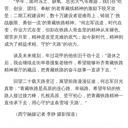
“早年，面对冻土、缺氧、恶劣天气等难题，我们在‘吃
苦、创业、团结、奉献’的老青藏线精神的激励下咬牙攻
坚；二期工程建设时，数十万建设者迎难而上，铸就了‘挑
战极限、勇创一流’的青藏铁路精神。”何志军说道，时代在
变，作业方式在变，但刻在铁路人骨血里的精神从未褪色。
艰苦岁月里，精神是攻坚克难的底气；如今新时代，精神则
成为了精益求精、守护“天路”的动力。
谈及未来规划，年过花甲的他依旧干劲十足：“退休之
后，我会继续走街串巷搜集老物件，希望能够补齐青藏铁路
精神展厅的藏品，把青藏铁路的奋斗故事一直讲下去。”
回望二十载天路变迁，展望前路漫漫征途，何志军目光
真挚：“青藏铁路是高原的连心路、幸福路。希望年轻的铁
路人接过接力棒，扎根高原、坚守初心，把青藏铁路精神一
直传承下去，用心守护这条雪域‘天路’。”
（西宁融媒记者 李静 摄影报道）