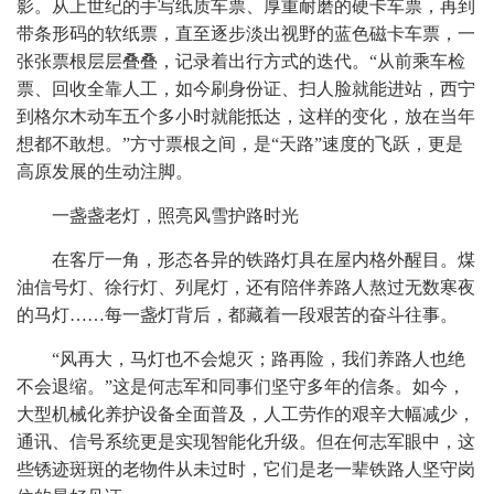
影。从上世纪的手写纸质车票、厚重耐磨的硬卡车票，再到
带条形码的软纸票，直至逐步淡出视野的蓝色磁卡车票，一
张张票根层层叠叠，记录着出行方式的迭代。“从前乘车检
票、回收全靠人工，如今刷身份证、扫人脸就能进站，西宁
到格尔木动车五个多小时就能抵达，这样的变化，放在当年
想都不敢想。”方寸票根之间，是“天路”速度的飞跃，更是
高原发展的生动注脚。
一盏盏老灯，照亮风雪护路时光
在客厅一角，形态各异的铁路灯具在屋内格外醒目。煤
油信号灯、徐行灯、列尾灯，还有陪伴养路人熬过无数寒夜
的马灯……每一盏灯背后，都藏着一段艰苦的奋斗往事。
“风再大，马灯也不会熄灭；路再险，我们养路人也绝
不会退缩。”这是何志军和同事们坚守多年的信条。如今，
大型机械化养护设备全面普及，人工劳作的艰辛大幅减少，
通讯、信号系统更是实现智能化升级。但在何志军眼中，这
些锈迹斑斑的老物件从未过时，它们是老一辈铁路人坚守岗