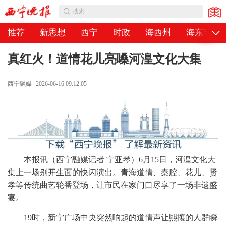
公告
搜索
推荐
新思想
西宁
时政
海西州
海东市
真红火！道情花儿亮嗓河湟文化大集
西宁融媒
2026-06-16 09:12:05
本报讯（西宁融媒记者 宁亚琴）6月15日，河湟文化大
集上一场别开生面的快闪演出。青海道情、秦腔、花儿、贤
孝等传统曲艺轮番登场，让市民在家门口尽享了一场非遗盛
宴。
19时，新宁广场中央突然响起的道情声让熙攘的人群瞬