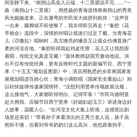
间安静下来。“南朔山高耸入云端，十二景观说不完……”一
曲《南朔山十二景观》，用悠扬的青海道情将南朔山的秀美
风光娓娓道来。正在遛弯的市民张大姐挤到前排：“这声音
一出来，腿脚就不听使唤了，我非得听完再走！”秦腔《花
亭相会》选段中，深情的对唱让戏迷们过足了瘾。当青海花
儿《尕撒拉》唱响时，高亢嘹亮的嗓音又让观众仿佛置身广
袤的河湟谷地。“秦腔听得我起鸡皮疙瘩，花儿又让我想跟
着唱，传统文化真是宝藏！”退休教师赵国芳激动地说。演
出不仅有传统经典，更有反映时代主题的新编节目。西宁贤
孝《“十五五”规划蓝图新》中，演员用熟悉的乡音将国家发
展规划唱进百姓心坎；青海小调联唱《国家安全重如山》则
以轻快旋律传递家国情怀。“没想到用贤孝传颂政策法规，
这么接地气，大家都听得明白、记得牢靠！”市民马德明竖
起大拇指。压轴节目西宁贤孝《好媳妇赵玉兰》讲述身边好
人故事，温暖人心。“在河湟文化大集上听戏，这感觉比剧
场里还亲切！”带着孙子来看演出的王秀兰老人说，孩子虽
然听不懂，但看到爷爷奶奶们这么高兴，他也跟着拍手。