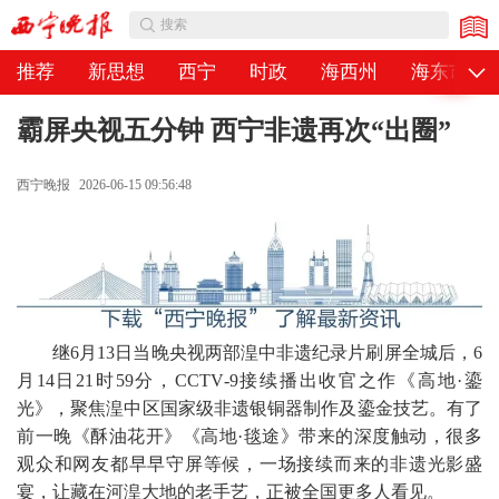
公告
搜索
推荐
新思想
西宁
时政
海西州
海东市
霸屏央视五分钟 西宁非遗再次“出圈”
西宁晚报
2026-06-15 09:56:48
继6月13日当晚央视两部湟中非遗纪录片刷屏全城后，6
月14日21时59分，CCTV‑9接续播出收官之作《高地·鎏
光》，聚焦湟中区国家级非遗银铜器制作及鎏金技艺。有了
前一晚《酥油花开》《高地·毯途》带来的深度触动，很多
观众和网友都早早守屏等候，一场接续而来的非遗光影盛
宴，让藏在河湟大地的老手艺，正被全国更多人看见。