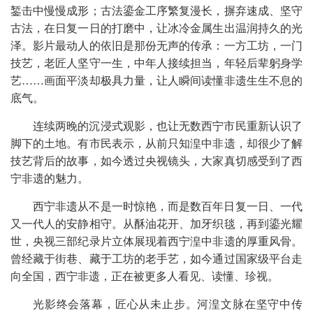
錾击中慢慢成形；古法鎏金工序繁复漫长，摒弃速成、坚守
古法，在日复一日的打磨中，让冰冷金属生出温润持久的光
泽。影片最动人的依旧是那份无声的传承：一方工坊，一门
技艺，老匠人坚守一生，中年人接续担当，年轻后辈躬身学
艺……画面平淡却极具力量，让人瞬间读懂非遗生生不息的
底气。
连续两晚的沉浸式观影，也让无数西宁市民重新认识了
脚下的土地。有市民表示，从前只知湟中非遗，却很少了解
技艺背后的故事，如今透过央视镜头，大家真切感受到了西
宁非遗的魅力。
西宁非遗从不是一时惊艳，而是数百年日复一日、一代
又一代人的安静相守。从酥油花开、加牙织毯，再到鎏光耀
世，央视三部纪录片立体展现着西宁湟中非遗的厚重风骨。
曾经藏于街巷、藏于工坊的老手艺，如今通过国家级平台走
向全国，西宁非遗，正在被更多人看见、读懂、珍视。
光影终会落幕，匠心从未止步。河湟文脉在坚守中传