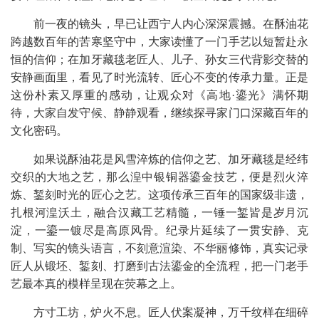
前一夜的镜头，早已让西宁人内心深深震撼。在酥油花
跨越数百年的苦寒坚守中，大家读懂了一门手艺以短暂赴永
恒的信仰；在加牙藏毯老匠人、儿子、孙女三代背影交替的
安静画面里，看见了时光流转、匠心不变的传承力量。正是
这份朴素又厚重的感动，让观众对《高地·鎏光》满怀期
待，大家自发守候、静静观看，继续探寻家门口深藏百年的
文化密码。
如果说酥油花是风雪淬炼的信仰之艺、加牙藏毯是经纬
交织的大地之艺，那么湟中银铜器鎏金技艺，便是烈火淬
炼、錾刻时光的匠心之艺。这项传承三百年的国家级非遗，
扎根河湟沃土，融合汉藏工艺精髓，一锤一錾皆是岁月沉
淀，一鎏一镀尽是高原风骨。纪录片延续了一贯安静、克
制、写实的镜头语言，不刻意渲染、不华丽修饰，真实记录
匠人从锻坯、錾刻、打磨到古法鎏金的全流程，把一门老手
艺最本真的模样呈现在荧幕之上。
方寸工坊，炉火不息。匠人伏案凝神，万千纹样在细碎