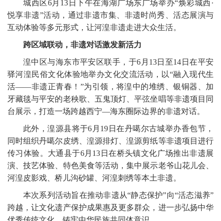
城西区6月13日下午在海湖广场东广场举办“焕彩城西·
悦享非遗”活动，通过非遗市集、非遗时尚秀、活态展演与
互动体验等多元形式，让河湟非遗走进大众生活。
跨区域联动，非遗对话激发新活力
湟中区与海东市平安区联手，于6月13日至14日在平安
驿河湟民俗文化体验地举办文化交流活动，以“融入现代生
活——非遗正青春！”为引领，将湟中的堆绣、银铜器、加
牙藏毯与平安的老秧歌、五鬼顶灯、平弦坐唱等非遗项目同
台展示，打造一场跨越西宁—海东圈际边界的非遗对话。
此外，湟源县将于6月19日在丹噶尔古城举办香包节，
同时组织丹噶尔皮绣、湟源排灯、湟源剪纸等非遗项目进行
传习体验。大通县于6月13日在桥头镇文化广场推出非遗展
演、技艺体验、特色美食等活动，集中展示老爷山花儿会、
河湟皮影戏、桥儿沟砂罐、河湟刺绣等本土非遗。
本次系列活动旨在推动非遗从“静态保护”向“活态滋养”
跨越，让文化遗产保护成果惠及更多群众，进一步弘扬中华
优秀传统文化，铸牢中华民族共同体意识。