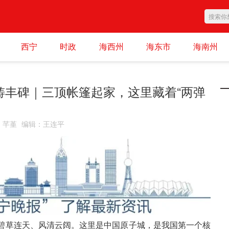
西宁
时政
海西州
海东市
海南州
铸丰碑｜三顶帐篷起家，这里藏着“两弹
：
芊堇
编辑
：
王连平
碧草连天、风清云阔。这里是中国原子城，是我国第一个核