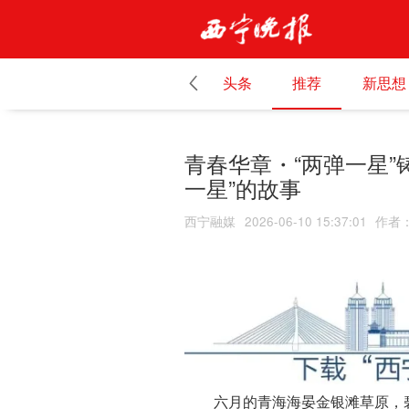
头条
推荐
新思想
青春华章・“两弹一星”
一星”的故事
西宁融媒
2026-06-10 15:37:01
作者
六月的青海海晏金银滩草原，