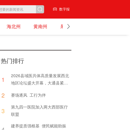
数字报
海北州
黄南州
果洛州
玉树州
图集
热门排行
2026县域医共体高质量发展西北
1
地区论坛盛大开幕，大通县紧密
型医共体交出亮眼答卷
2
赛场逐风 工行为伴
第九四一医院加入两大西部医疗
3
联盟
建养提质强根基 便民赋能助振
4