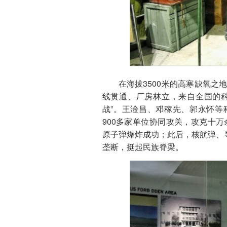
在海拔3500米的高寒缺氧之
线贯通、厂房林立，来自全国的
战”。王淦昌、邓稼先、郭永怀等
900多家单位协同攻关，攻克十万
原子弹爆炸成功；此后，核航弹、
垄断，挺起民族脊梁。