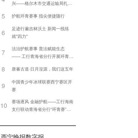
兴——格尔木市交通运输局扎实
推进2026年上半年“四好农村路”
5
护航环青赛事 指尖便捷随行
建设工作
足迹行遍吉林沃土 新闻一线练
6
就"四力"
法治护航赛事 普法赋能生态
7
—— 工行青海省分行开展环青赛
主题普法活动
8
唐蕃古道·日月湟源，我们这五年
中国青少年冰球联赛西宁赛区开
9
赛
赛场逐风 金融护航——工行海南
10
支行联动青海省分行“环青赛”开
展金融宣传服务
西宁晚报数字报