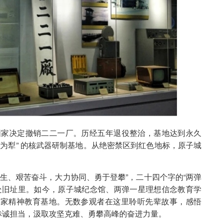
，国家决定撤销二二一厂。历经五年退役整治，基地达到永久
为犁” 的核武器研制基地。从绝密禁区到红色地标，原子城
生、艰苦奋斗，大力协同、勇于登攀”，二十四个字的“两弹
处旧址里。如今，原子城纪念馆、两弹一星理想信念教育学
学家精神教育基地。无数参观者在这里聆听先辈故事，感悟
的赤诚担当，汲取攻坚克难、勇攀高峰的奋进力量。