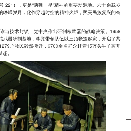
 221），更是“两弹一星”精神的重要发源地。六十余载岁
的峥嵘岁月，化作穿越时空的精神火炬，照亮民族复兴的奋
诈与技术封锁，党中央作出研制核武器的战略决策。1958
核武器研制基地，李觉带领队伍以三顶帐篷起家，开启了共
279户牧民毅然搬迁，6700余名群众赶着15万头牛羊离开
梦想。