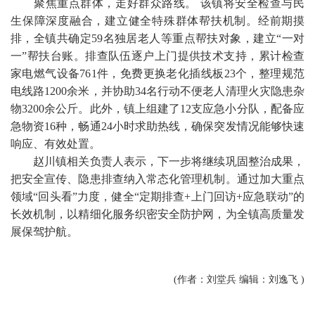
聚焦重点群体，走好群众路线。 该镇将安全检查与民
生保障深度融合，建立健全特殊群体帮扶机制。经前期摸
排，全镇共确定59名独居老人等重点帮扶对象，建立“一对
一”帮扶台账。排查队伍逐户上门提供技术支持，累计检查
家电燃气设备761件，免费更换老化插线板23个，整理规范
电线路1200余米，并协助34名行动不便老人清理火灾隐患杂
物3200余公斤。此外，镇上组建了12支应急小分队，配备应
急物资16种，畅通24小时求助热线，确保突发情况能够快速
响应、有效处置。
赵川镇相关负责人表示，下一步将继续巩固整治成果，
把安全宣传、隐患排查纳入常态化管理机制。通过加大重点
领域“回头看”力度，健全“定期排查+上门回访+应急联动”的
长效机制，以精细化服务织密安全防护网，为全镇高质量发
展保驾护航。
(作者：刘堂兵 编辑：刘逸飞 )