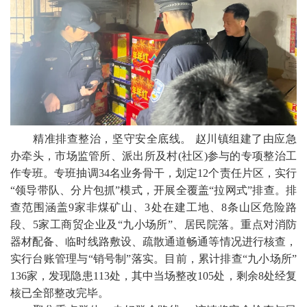
精准排查整治，坚守安全底线。 赵川镇组建了由应急
办牵头，市场监管所、派出所及村(社区)参与的专项整治工
作专班。专班抽调34名业务骨干，划定12个责任片区，实行
“领导带队、分片包抓”模式，开展全覆盖“拉网式”排查。排
查范围涵盖9家非煤矿山、3处在建工地、8条山区危险路
段、5家工商贸企业及“九小场所”、居民院落。重点对消防
器材配备、临时线路敷设、疏散通道畅通等情况进行核查，
实行台账管理与“销号制”落实。目前，累计排查“九小场所”
136家，发现隐患113处，其中当场整改105处，剩余8处经复
核已全部整改完毕。