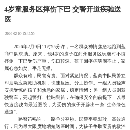
4岁童服务区摔伤下巴 交警开道疾驰送
医
2026-02-09 15:45:55
2026年2月9日11时55分许，一名群众神情焦急地跑到蓝
商中队求助。原来，他4岁的孩子在商州服务区玩耍时不慎
摔倒，下巴受伤严重，伤口较深。孩子因疼痛哭闹不止，家
属心急如焚、手足无措。
群众有难，民警有责。面对紧急情况，蓝商中队民警立
即启动应急救助机制，快速反应、分工协作。一组人员轻声
安抚受惊的孩子和焦急的家属，稳定情绪；另一组人员则驾
驶警车，亮起警灯、拉响警笛，在确保安全的前提下，以最
快速度驶向最近医院，为受伤的孩子开辟出一条“生命绿色
通道”。
一路警笛鸣响，一路争分夺秒。民警平稳驾驶、高效通
行，只为最大限度地缩短送医时间，为孩子争取宝贵的救治