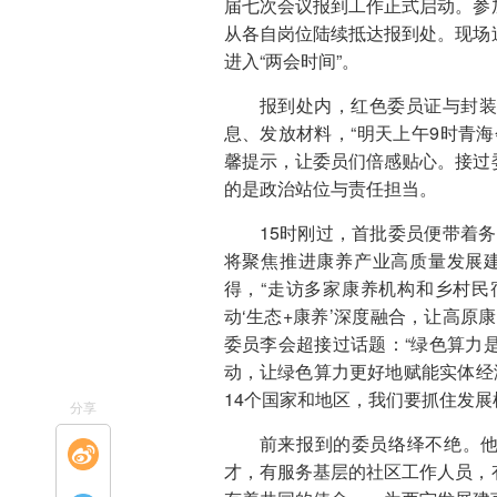
届七次会议报到工作正式启动。参
从各自岗位陆续抵达报到处。现场
进入“两会时间”。
报到处内，红色委员证与封装
息、发放材料，“明天上午9时青
馨提示，让委员们倍感贴心。接过
的是政治站位与责任担当。
15时刚过，首批委员便带着
将聚焦推进康养产业高质量发展
得，“走访多家康养机构和乡村
动‘生态+康养’深度融合，让高原
委员李会超接过话题：“绿色算力
动，让绿色算力更好地赋能实体经
14个国家和地区，我们要抓住发展
分享
前来报到的委员络绎不绝。他
才，有服务基层的社区工作人员，