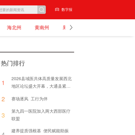
数字报
海北州
黄南州
果洛州
玉树州
图集
热门排行
2026县域医共体高质量发展西北
1
地区论坛盛大开幕，大通县紧密
型医共体交出亮眼答卷
2
赛场逐风 工行为伴
第九四一医院加入两大西部医疗
3
联盟
建养提质强根基 便民赋能助振
4