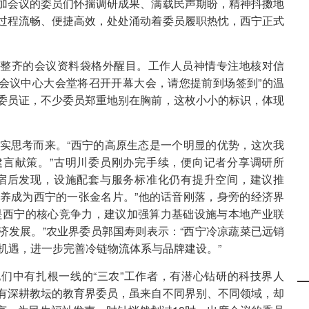
加会议的委员们怀揣调研成果、满载民声期盼，精神抖擞地
过程流畅、便捷高效，处处涌动着委员履职热忱，西宁正式
整齐的会议资料袋格外醒目。工作人员神情专注地核对信
海会议中心大会堂将召开开幕大会，请您提前到场签到”的温
委员证，不少委员郑重地别在胸前，这枚小小的标识，体现
务实思考而来。“西宁的高原生态是一个明显的优势，这次我
建言献策。”古明川委员刚办完手续，便向记者分享调研所
民宿后发现，设施配套与服务标准化仍有提升空间，建议推
康养成为西宁的一张金名片。”他的话音刚落，身旁的经济界
是西宁的核心竞争力，建议加强算力基础设施与本地产业联
济发展。”农业界委员郭国寿则表示：“西宁冷凉蔬菜已远销
机遇，进一步完善冷链物流体系与品牌建设。”
们中有扎根一线的“三农”工作者，有潜心钻研的科技界人
有深耕教坛的教育界委员，虽来自不同界别、不同领域，却