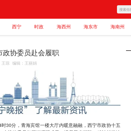
西宁
时政
海西州
海东市
海南州
市政协委员赴会履职
：
王琼
编辑
：
王丽娟
14时30分，青海宾馆一楼大厅内暖意融融，西宁市政协十五