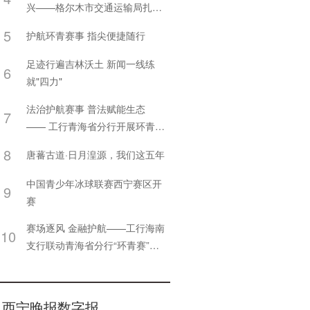
兴——格尔木市交通运输局扎实
推进2026年上半年“四好农村路”
5
护航环青赛事 指尖便捷随行
建设工作
足迹行遍吉林沃土 新闻一线练
6
就"四力"
法治护航赛事 普法赋能生态
7
—— 工行青海省分行开展环青赛
主题普法活动
8
唐蕃古道·日月湟源，我们这五年
中国青少年冰球联赛西宁赛区开
9
赛
赛场逐风 金融护航——工行海南
10
支行联动青海省分行“环青赛”开
展金融宣传服务
西宁晚报数字报